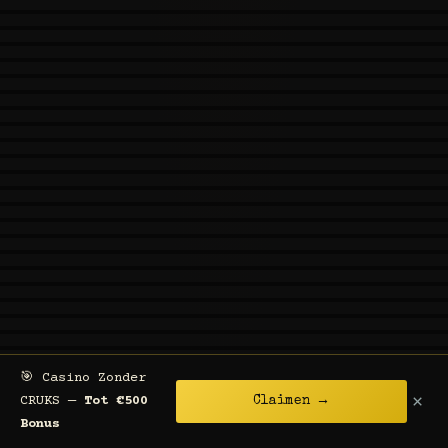
🎯 Casino Zonder
×
CRUKS —
Tot €500
Claimen →
Bonus