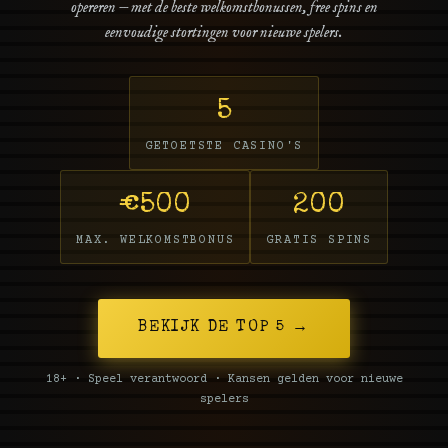
opereren — met de beste welkomstbonussen, free spins en
eenvoudige stortingen voor nieuwe spelers.
5
GETOETSTE CASINO'S
€500
200
MAX. WELKOMSTBONUS
GRATIS SPINS
BEKIJK DE TOP 5 →
18+ · Speel verantwoord · Kansen gelden voor nieuwe
spelers